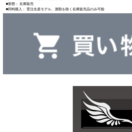
■形態： 在庫販売
■同時購入： 受注生産モデル、酒類を除く在庫販売品のみ可能