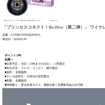
「プリンセスコネクト！Re:Dive（第二弾）」 ワイ
品番：CGPRICONNER2EP01A
発売日：2026/01/30
ポイント:200
在庫:○
■出荷予定： 当日（11時までの注文）～2営業日
■支払方法： クレカ・コンビニ・銀行振込
■送料： 全国無料
■クレカ請求日： 出荷日の翌営業日
■形態： 在庫販売
■同時購入： 受注生産モデル、酒類を除く在庫販売品のみ可能