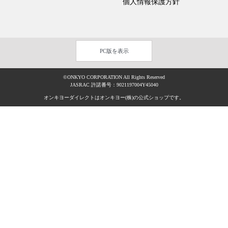
個人情報保護方針
PC版を表示
©ONKYO CORPORATION All Rights Reserved
JASRAC 許諾番号：9021197004Y45040
オンキヨーダイレクトはオンキヨー(株)の公式ショップです。