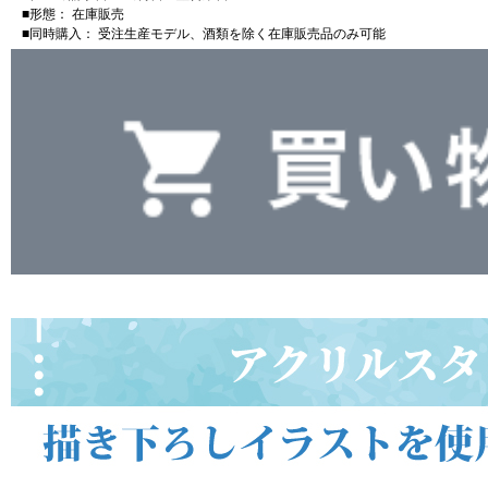
■形態： 在庫販売
■同時購入： 受注生産モデル、酒類を除く在庫販売品のみ可能