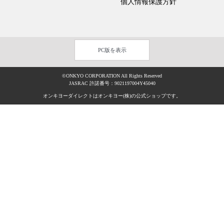
個人情報保護方針
PC版を表示
©ONKYO CORPORATION All Rights Reserved
JASRAC 許諾番号：9021197004Y45040
オンキヨーダイレクトはオンキヨー(株)の公式ショップです。