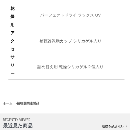
乾
パーフェクトドライ ラックス UV
燥
用
ア
ク
補聴器乾燥カップ シリカゲル入り
セ
サ
リ
詰め替え用 乾燥シリカゲル２個入り
ー
ホーム
>
補聴器関連製品
RECENTLY VIEWED
最近見た商品
履歴を残さない