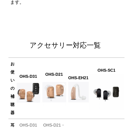
ます。
アクセサリー対応一覧
お
OHS-SC1
使
OHS-D21
OHS-D31
OHS-EH21
い
の
補
聴
器
耳
OHS-D31
OHS-D21・