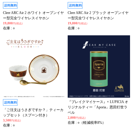
Cleer ARC Air 2 ホワイト オープンイヤ
Cleer ARC Air 2 ブラック オープンイヤ
ー型完全ワイヤレスイヤホン
ー型完全ワイヤレスイヤホン
19,800
19,800
円(税込)
円(税込)
在庫 : ○
在庫 : ○
『ブレイクマイケース』× LUPICIA オ
リジナルティー「Aporia」恩田灯世ラ
「ご注文はうさぎですか？」ティーカ
ベル
ップセット（スプーン付き）
2,000
円(税込)
3,500
円(税込)
在庫 : ○（軽減税率8%）
在庫 : ○