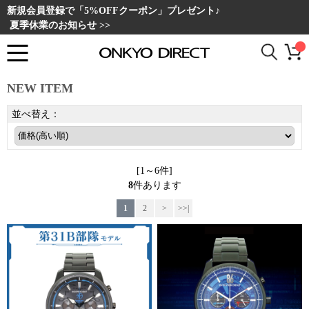
新規会員登録で「5%OFFクーポン」プレゼント♪
夏季休業のお知らせ >>
NEW ITEM
並べ替え：
[1～6件]
8
件あります
1
2
>
>>|