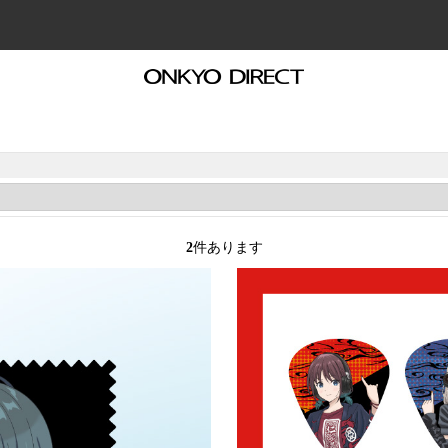
2
件あります