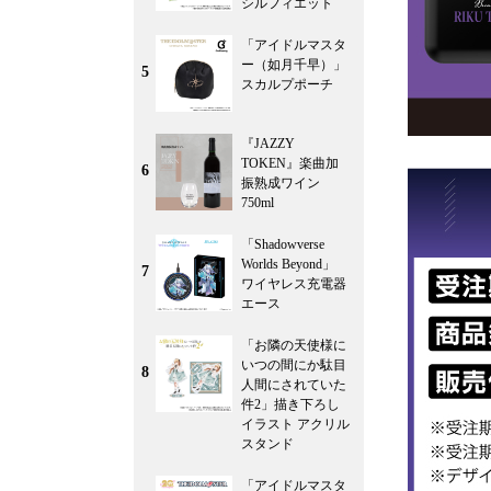
シルフィエット
「アイドルマスタ
ー（如月千早）」
5
スカルプポーチ
『JAZZY
TOKEN』楽曲加
6
振熟成ワイン
750ml
「Shadowverse
Worlds Beyond」
7
ワイヤレス充電器
エース
「お隣の天使様に
いつの間にか駄目
8
人間にされていた
件2」描き下ろし
イラスト アクリル
スタンド
「アイドルマスタ