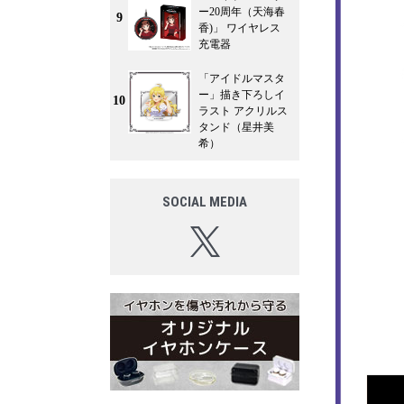
ー20周年（天海春
9
香)」 ワイヤレス
充電器
「アイドルマスタ
ー」描き下ろしイ
10
ラスト アクリルス
タンド（星井美
希）
SOCIAL MEDIA