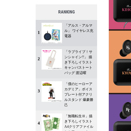
RANKING
「アルス・アルマ
ル」 ワイヤレス充
1
電器
「ラブライブ！サ
ンシャイン!!」 描
2
き下ろしイラスト
キャンバストート
バッグ 渡辺曜
「僕のヒーローア
カデミア」ボイス
3
プレート付アクリ
ルスタンド 爆豪勝
己
「無職転生Ⅲ」描
き下ろしイラスト
4
A4クリアファイル